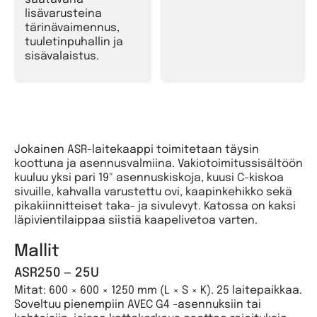
saatavana
lisävarusteina
tärinävaimennus,
tuuletinpuhallin ja
sisävalaistus.
Jokainen ASR-laitekaappi toimitetaan täysin
koottuna ja asennusvalmiina. Vakiotoimitussisältöön
kuuluu yksi pari 19" asennuskiskoja, kuusi C-kiskoa
sivuille, kahvalla varustettu ovi, kaapinkehikko sekä
pikakiinnitteiset taka- ja sivulevyt. Katossa on kaksi
läpivientilaippaa siistiä kaapelivetoa varten.
Mallit
ASR250 — 25U
Mitat: 600 × 600 × 1250 mm (L × S × K). 25 laitepaikkaa.
Soveltuu pienempiin AVEC G4 -asennuksiin tai