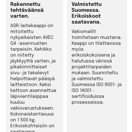
Rakennettu
Valmistettu
tehtäväänsä
Suomessa.
varten.
Erikoiskoot
saatavana.
ASR-laitekaappi on
mitoitettu
Vakiomallit
nykyaikaisten AVEC
toimitetaan mustana.
G4 -asennusten
Kaappi on tilattavissa
tarpeisiin. Kehikko
myös
on niitetty
erikoiskokoisena ja
jäykkyyttä varten, ja
halutussa värissä
pikakiinnitteiset
projektitarpeiden
sivu- ja takalevyt
mukaan. Suunniteltu
helpottavat pääsyä
ja valmistettu
laitteistoon. Kaksi
Suomessa ISO 9001- ja
kattoon asennettua
ISO 14001 -
läpivientilaippaa
sertifioiduissa
kuuluu
prosesseissa.
vakiovarustukseen.
Kokonaiskantavuus
on 1 500 kg.
Erikoiskohteisiin on