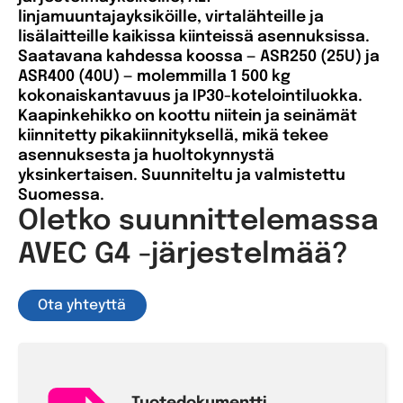
linjamuuntajayksiköille, virtalähteille ja
lisälaitteille kaikissa kiinteissä asennuksissa.
Saatavana kahdessa koossa — ASR250 (25U) ja
ASR400 (40U) — molemmilla 1 500 kg
kokonaiskantavuus ja IP30-kotelointiluokka.
Kaapinkehikko on koottu niitein ja seinämät
kiinnitetty pikakiinnityksellä, mikä tekee
asennuksesta ja huoltokynnystä
yksinkertaisen. Suunniteltu ja valmistettu
Suomessa.
Oletko suunnittelemassa
AVEC G4 -järjestelmää?
Ota yhteyttä