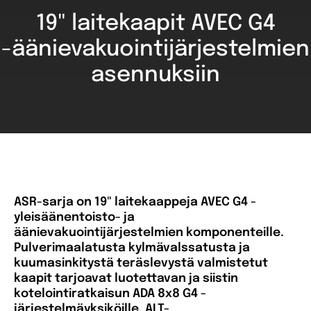
19" laitekaapit AVEC G4
-äänievakuointijärjestelmien
asennuksiin
ASR-sarja on 19" laitekaappeja AVEC G4 -
yleisäänentoisto- ja
äänievakuointijärjestelmien komponenteille.
Pulverimaalatusta kylmävalssatusta ja
kuumasinkitystä teräslevystä valmistetut
kaapit tarjoavat luotettavan ja siistin
kotelointiratkaisun ADA 8x8 G4 -
järjestelmäyksiköille, ALT-