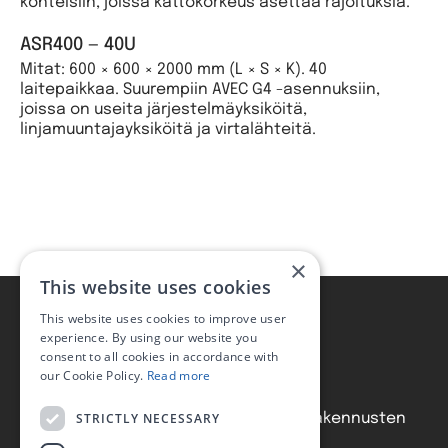
kohteisiin, joissa kattokorkeus asettaa rajoituksia.
ASR400 — 40U
Mitat: 600 × 600 × 2000 mm (L × S × K). 40
laitepaikkaa. Suurempiin AVEC G4 -asennuksiin,
joissa on useita järjestelmäyksiköitä,
linjamuuntajayksiköitä ja virtalähteitä.
×
This website uses cookies
This website uses cookies to improve user
experience. By using our website you
consent to all cookies in accordance with
our Cookie Policy.
Read more
Tyypilliset käyttökohteet
STRICTLY NECESSARY
Koulujen, sairaaloiden ja julkisten rakennusten
laitetilat