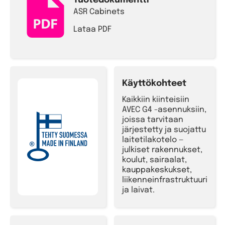
Tuotedokumentti
ASR Cabinets
Lataa PDF
Käyttökohteet
Kaikkiin kiinteisiin
AVEC G4 -asennuksiin,
joissa tarvitaan
järjestetty ja suojattu
laitetilakotelo —
julkiset rakennukset,
koulut, sairaalat,
kauppakeskukset,
liikenneinfrastruktuuri
ja laivat.