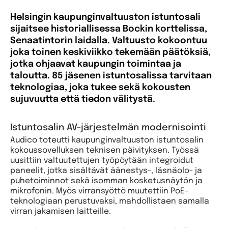
Helsingin kaupunginvaltuuston istuntosali
sijaitsee historiallisessa Bockin korttelissa,
Senaatintorin laidalla. Valtuusto kokoontuu
joka toinen keskiviikko tekemään päätöksiä,
jotka ohjaavat kaupungin toimintaa ja
taloutta. 85 jäsenen istuntosalissa tarvitaan
teknologiaa, joka tukee sekä kokousten
sujuvuutta että tiedon välitystä.
Istuntosalin AV-järjestelmän modernisointi
Audico toteutti kaupunginvaltuuston istuntosalin
kokoussovelluksen teknisen päivityksen. Työssä
uusittiin valtuutettujen työpöytään integroidut
paneelit, jotka sisältävät äänestys-, läsnäolo- ja
puhetoiminnot sekä isomman kosketusnäytön ja
mikrofonin. Myös virransyöttö muutettiin PoE-
teknologiaan perustuvaksi, mahdollistaen samalla
virran jakamisen laitteille.