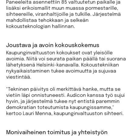
Paneeleita asennettiin 85 valtuutetun paikalle ja
lisäksi erikoismallit muun muassa pormestarille,
sihteereille, viranhaltijoille ja tulkille. Järjestelmä
mahdollistaa tehokkaan ja selkeän
kokousteknologian hallinnan.
Joustava ja avoin kokouskokemus
Kaupunginvaltuuston kokoukset ovat yleisölle
avoimia. Niitä voi seurata paikan päällä tai suorana
lähetyksenä Helsinki-kanavalla. Kokoustekniikan
nykyaikaistaminen tukee avoimuutta ja sujuvaa
viestintää.
"Tekninen päivitys oli merkittävä hanke, mutta se
vietiin läpi onnistuneesti. Audicon kanssa työ sujui
hyvin, ja järjestelmä tukee nyt entistä paremmin
demokratian toteutumista kaupungissamme,"
kertoo Lauri Menna, kaupunginvaltuuston sihteeri.
Monivaiheinen toimitus ja yhteistyön