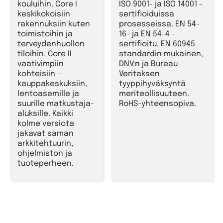
kouluihin. Core I
ISO 9001- ja ISO 14001 -
keskikokoisiin
sertifioiduissa
rakennuksiin kuten
prosesseissa. EN 54-
toimistoihin ja
16- ja EN 54-4 -
terveydenhuollon
sertifioitu. EN 60945 -
tiloihin. Core II
standardin mukainen,
vaativimpiin
DNV:n ja Bureau
kohteisiin —
Veritaksen
kauppakeskuksiin,
tyyppihyväksyntä
lentoasemille ja
meriteollisuuteen.
suurille matkustaja-
RoHS-yhteensopiva.
aluksille. Kaikki
kolme versiota
jakavat saman
arkkitehtuurin,
ohjelmiston ja
tuoteperheen.