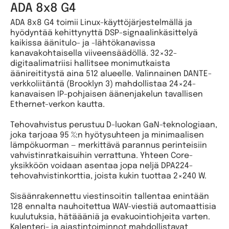
ADA 8x8 G4
ADA 8x8 G4 toimii Linux-käyttöjärjestelmällä ja
hyödyntää kehittynyttä DSP-signaalinkäsittelyä
kaikissa äänitulo- ja -lähtökanavissa
kanavakohtaisella viiveensäädöllä. 32×32-
digitaalimatriisi hallitsee monimutkaista
äänireititystä aina 512 alueelle. Valinnainen DANTE-
verkkoliitäntä (Brooklyn 3) mahdollistaa 24×24-
kanavaisen IP-pohjaisen äänenjakelun tavallisen
Ethernet-verkon kautta.
Tehovahvistus perustuu D-luokan GaN-teknologiaan,
joka tarjoaa 95 %:n hyötysuhteen ja minimaalisen
lämpökuorman — merkittävä parannus perinteisiin
vahvistinratkaisuihin verrattuna. Yhteen Core-
yksikköön voidaan asentaa jopa neljä DPA224-
tehovahvistinkorttia, joista kukin tuottaa 2×240 W.
Sisäänrakennettu viestinsoitin tallentaa enintään
128 ennalta nauhoitettua WAV-viestiä automaattisia
kuulutuksia, hätäääniä ja evakuointiohjeita varten.
Kalenteri- ja ajastintoiminnot mahdollistavat