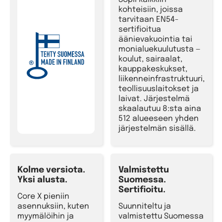
Sopii kaikkiin
kohteisiin, joissa
tarvitaan EN54-
sertifioitua
äänievakuointia tai
monialuekuulutusta —
koulut, sairaalat,
kauppakeskukset,
liikenneinfrastruktuuri,
teollisuuslaitokset ja
laivat. Järjestelmä
skaalautuu 8:sta aina
512 alueeseen yhden
järjestelmän sisällä.
Kolme versiota.
Valmistettu
Yksi alusta.
Suomessa.
Sertifioitu.
Core X pieniin
asennuksiin, kuten
Suunniteltu ja
myymälöihin ja
valmistettu Suomessa