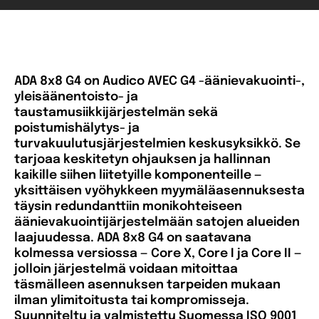
ADA 8x8 G4 on Audico AVEC G4 -äänievakuointi-,
yleisäänentoisto- ja
taustamusiikkijärjestelmän sekä
poistumishälytys- ja
turvakuulutusjärjestelmien keskusyksikkö. Se
tarjoaa keskitetyn ohjauksen ja hallinnan
kaikille siihen liitetyille komponenteille —
yksittäisen vyöhykkeen myymäläasennuksesta
täysin redundanttiin monikohteiseen
äänievakuointijärjestelmään satojen alueiden
laajuudessa. ADA 8x8 G4 on saatavana
kolmessa versiossa — Core X, Core I ja Core II —
jolloin järjestelmä voidaan mitoittaa
täsmälleen asennuksen tarpeiden mukaan
ilman ylimitoitusta tai kompromisseja.
Suunniteltu ja valmistettu Suomessa ISO 9001