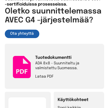
-sertifioiduissa prosesseissa.
Oletko suunnittelemassa
AVEC G4 -järjestelmää?
Ota yhteyttä
Tuotedokumentti
ADA 8x8 - Suunniteltu ja
valmistettu Suomessa.
Lataa PDF
Käyttökohteet