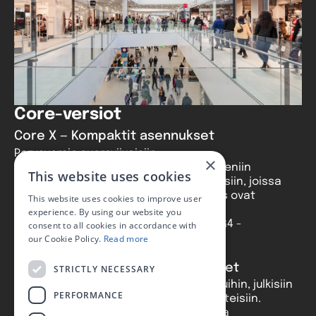
Core-versiot
Core X — Kompaktit asennukset
Perusversio suoraviivaisiin
×
yleisäänentoistotarpeisiin. Soveltuu pieniin
This website uses cookies
myymälöihin, kouluihin ja muihin kohteisiin, joissa
yksinkertaisuus ja kustannustehokkuus ovat
This website uses cookies to improve user
tärkeintä. Tarjoaa olennaisen
experience. By using our website you
vahvistintoiminnallisuuden koko AVEC G4 -
consent to all cookies in accordance with
ominaisuuspaketilla.
our Cookie Policy.
Read more
Core I — Keskikokoiset rakennukset
STRICTLY NECESSARY
Suunniteltu toimistorakennuksiin, kouluihin, julkisiin
PERFORMANCE
tiloihin ja pieniin terveydenhuollon kohteisiin.
Tasapainoinen suhde vahvistintehon ja