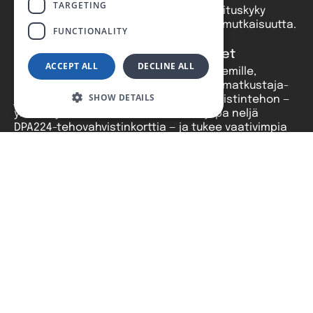
TARGETING
kanavamäärän välillä — luotettava suorituskyky
useilla alueilla ilman tarpeetonta monimutkaisuutta.
FUNCTIONALITY
Core II — Suuret ja vaativat kohteet
ACCEPT ALL
DECLINE ALL
Rakennettu kauppakeskuksiin, lentoasemille,
liikenteen terminaaleihin sekä suurille matkustaja-
SHOW DETAILS
ja risteilyaluksille. Tarjoaa maksimivahvistintehon —
yhteen yksikköön voidaan asentaa jopa neljä
DPA224-tehovahvistinkorttia — ja tukee vaativimpia
monialuekokoonpanoja. Kaksi sisäistä 48 VDC 550 W
virtalähdettä DC-varavirtatuloilla varmistavat
keskeytymättömän toiminnan.